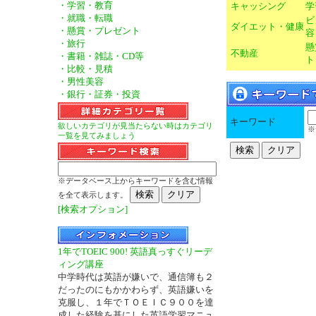
・学習・教育
キャッシング
学
・就職・転職
ビ
ダイエット・健康
・懸賞・プレゼント
容
・旅行
懸
不動産
・書籍・雑誌・CD等
ト
・比較・見積
・男性美容
・銀行・証券・投資
キーワード
欲しいカテゴリが見当たらない時はカテゴリ
※
一覧を見てみましょう
※データベース上からキーワードを含む情報
を全て表示します。
[検索オプション]
1年でTOEIC 900! 英語真っすぐリーデ
ィング講座
中学時代は英語が嫌いで、通信簿も２
だったのにもかかわらず、英語嫌いを
克服し、１年でＴＯＥＩＣ９００を達
成した経験を基にした英語学習マニュ