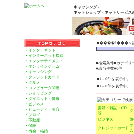
キャッシング -
ネットショップ・ネットサービス
■����å���
・インターネット
・インターネット接続
・エンターテイメント
■検索条件■カテゴリ
・オンラインゲーム
■該当件数■0件
・キャッシング
・クレジットカード
■1～0件を表示中。
・グルメ
■1～0件を表示中。
・コンピュータ関連
・ショッピング
・ダイエット・健康
・ビジネス
書籍・雑誌・CD
・ビューティ・美容
グ
等
・ブログ
ビジネス
旅
・不動産
オ
・保険
クレジットカード
ム
・出会・結婚