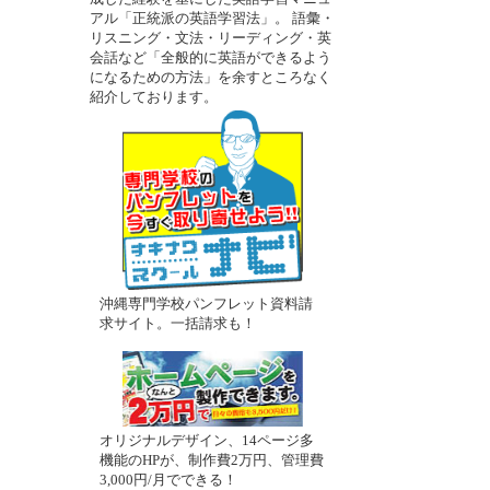
アル「正統派の英語学習法」。 語彙・
－
リスニング・文法・リーディング・英
会話など「全般的に英語ができるよう
になるための方法」を余すところなく
紹介しております。
沖縄専門学校パンフレット資料請
求サイト。一括請求も！
オリジナルデザイン、14ページ多
機能のHPが、制作費2万円、管理費
3,000円/月でできる！