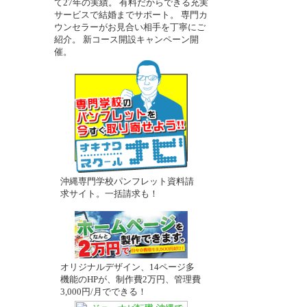
て27年の実績。 有料だからできる充実
－
サービスで結婚までサポート。 専門カ
ウンセラーがお見合い相手を丁寧にご
紹介。 新コース開設キャンペーン開
催。
沖縄専門学校パンフレット資料請
求サイト。一括請求も！
オリジナルデザイン、14ページ多
機能のHPが、制作費2万円、管理費
3,000円/月でできる！