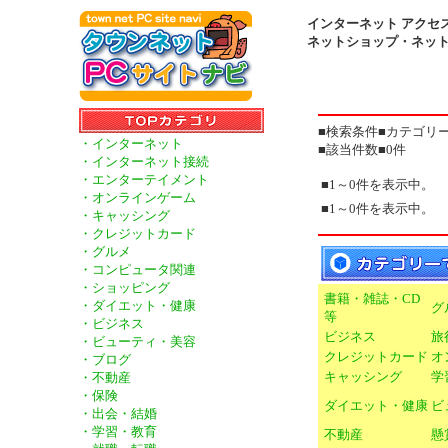
インターネット アクセス
ネットショップ・ネッ
■検索条件■カテゴリー
・インターネット
■該当件数■0件
・インターネット接続
・エンターテイメント
■1～0件を表示中。
・オンラインゲーム
■1～0件を表示中。
・キャッシング
・クレジットカード
・グルメ
・コンピュータ関連
・ショッピング
書籍・雑誌・CD
・ダイエット・健康
グ
等
・ビジネス
ビジネス
旅
・ビューティ・美容
クレジットカード
オ
・ブログ
キャッシング
学
・不動産
・保険
ダイエット・健康
ビ
・出会・結婚
・学習・教育
不動産
懸