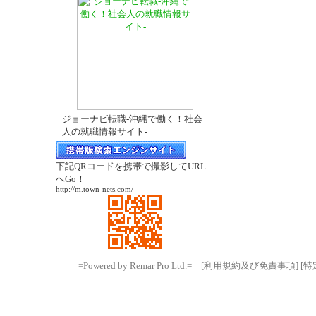
ジョーナビ転職-沖縄で働く！社会
人の就職情報サイト-
下記QRコードを携帯で撮影してURL
へGo！
http://m.town-nets.com/
=Powered by Remar Pro Ltd.=
[利用規約及び免責事項]
[