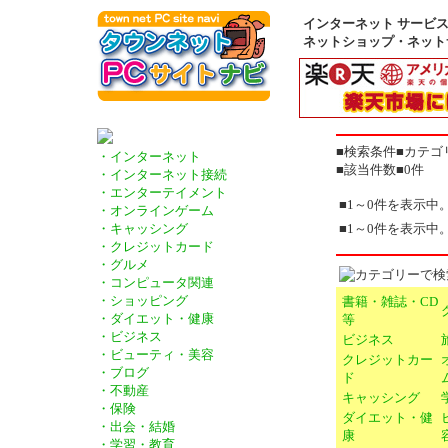
インターネット サービス 
ネットショップ・ネット
■検索条件■カテゴリ
・インターネット
■該当件数■0件
・インターネット接続
・エンターテイメント
■1～0件を表示中
・オンラインゲーム
■1～0件を表示中
・キャッシング
・クレジットカード
・グルメ
・コンピュータ関連
・ショッピング
書籍・雑誌・CD
・ダイエット・健康
等
・ビジネス
ビジネス
・ビューティ・美容
クレジットカー
・ブログ
ド
・不動産
キャッシング
・保険
ダイエット・健
・出会・結婚
康
・学習・教育