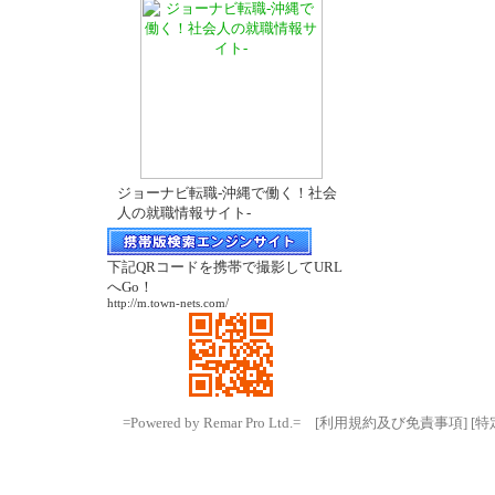
ジョーナビ転職-沖縄で働く！社会
人の就職情報サイト-
下記QRコードを携帯で撮影してURL
へGo！
http://m.town-nets.com/
=Powered by Remar Pro Ltd.=
[利用規約及び免責事項]
[