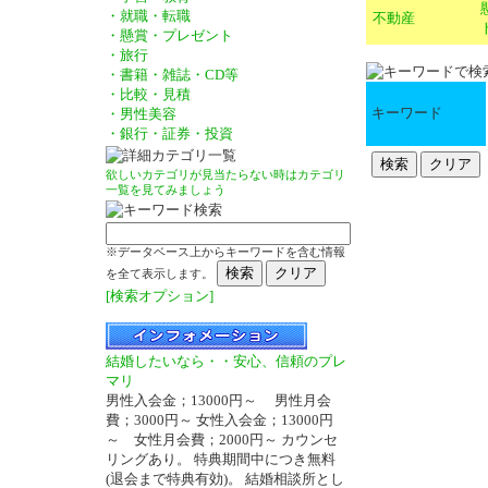
・就職・転職
不動産
・懸賞・プレゼント
・旅行
・書籍・雑誌・CD等
・比較・見積
キーワード
・男性美容
・銀行・証券・投資
欲しいカテゴリが見当たらない時はカテゴリ
一覧を見てみましょう
※データベース上からキーワードを含む情報
を全て表示します。
[検索オプション]
結婚したいなら・・安心、信頼のプレ
マリ
男性入会金；13000円～ 男性月会
費；3000円～ 女性入会金；13000円
～ 女性月会費；2000円～ カウンセ
リングあり。 特典期間中につき無料
(退会まで特典有効)。 結婚相談所とし