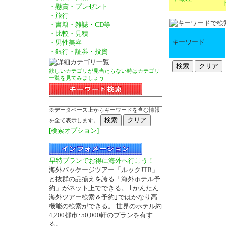
・懸賞・プレゼント
・旅行
・書籍・雑誌・CD等
・比較・見積
キーワード
・男性美容
・銀行・証券・投資
欲しいカテゴリが見当たらない時はカテゴリ
一覧を見てみましょう
※データベース上からキーワードを含む情報
を全て表示します。
[検索オプション]
早特プランでお得に海外へ行こう！
海外パッケージツアー「ルックJTB」
と抜群の品揃えを誇る「海外ホテル予
約」がネット上でできる。 ｢かんたん
－
海外ツアー検索＆予約｣ではかなり高
機能の検索ができる。 世界のホテル約
4,200都市･50,000軒のプランを有す
る。