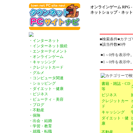
オンラインゲーム RPG -
ネットショップ・ネット
■検索条件■カテゴリ
・インターネット
■該当件数■0件
・インターネット接続
・エンターテイメント
■1～0件を表示中
・オンラインゲーム
■1～0件を表示中
・キャッシング
・クレジットカード
・グルメ
・コンピュータ関連
・ショッピング
書籍・雑誌・CD
・ダイエット・健康
等
・ビジネス
ビジネス
・ビューティ・美容
クレジットカー
・ブログ
ド
・不動産
キャッシング
・保険
ダイエット・健
・出会・結婚
康
・学習・教育
・就職・転職
不動産