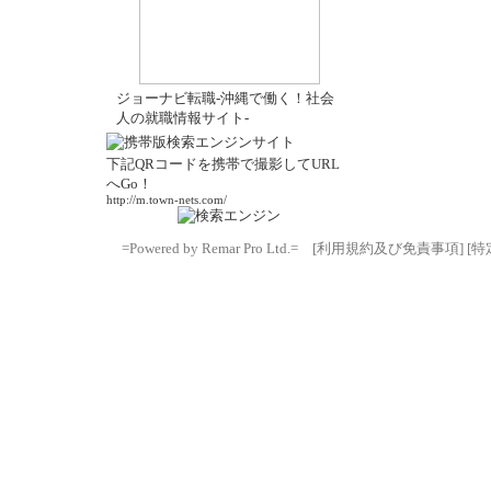
ジョーナビ転職-沖縄で働く！社会
人の就職情報サイト-
下記QRコードを携帯で撮影してURL
へGo！
http://m.town-nets.com/
=Powered by Remar Pro Ltd.=
[利用規約及び免責事項]
[