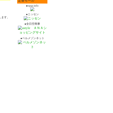
定番モール
●opqr.info
●ニッセン
します。
●全日空商事
●ベルメゾンネット