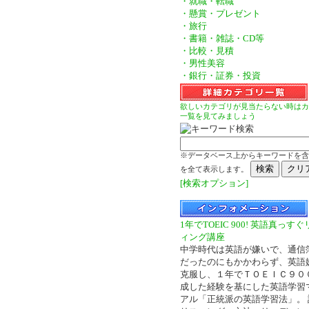
・就職・転職
・懸賞・プレゼント
・旅行
・書籍・雑誌・CD等
・比較・見積
・男性美容
・銀行・証券・投資
欲しいカテゴリが見当たらない時はカ
一覧を見てみましょう
※データベース上からキーワードを含
を全て表示します。
[検索オプション]
1年でTOEIC 900! 英語真っす
ィング講座
中学時代は英語が嫌いで、通信
だったのにもかかわらず、英語
克服し、１年でＴＯＥＩＣ９０
成した経験を基にした英語学習
アル「正統派の英語学習法」。 