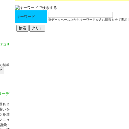
キーワード
※データベース上からキーワードを含む情報を全て表示
テゴリ
む情報
ぐリーデ
簿も２
嫌いを
０を達
マニュ
語彙・