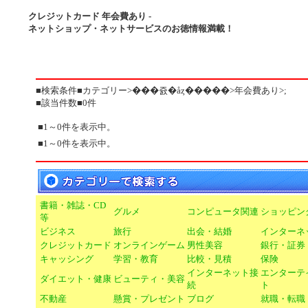
クレジットカード 年会費あり -
ネットショップ・ネットサービスのお徳情報満載！
■検索条件■カテゴリー>���쥸�åȥ�����>年会費あり>;
■該当件数■0件
■1～0件を表示中。
■1～0件を表示中。
書籍・雑誌・CD
グルメ
コンピュータ関連
ショッピン
等
ビジネス
旅行
出会・結婚
インターネ
クレジットカード
オンラインゲーム
男性美容
銀行・証券
キャッシング
学習・教育
比較・見積
保険
インターネット接
エンターテ
ダイエット・健康
ビューティ・美容
続
ト
不動産
懸賞・プレゼント
ブログ
就職・転職