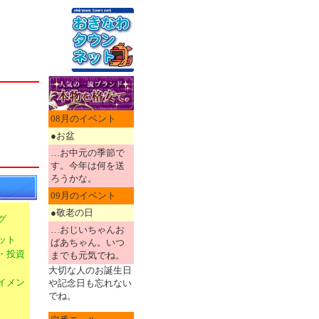
08月のイベント
●お盆
…お中元の季節で
す。今年は何を送
ろうかな。
09月のイベント
●敬老の日
グ
…おじいちゃんお
ット
ばあちゃん。いつ
・投資
までも元気でね。
大切な人のお誕生日
イメン
や記念日も忘れない
でね。