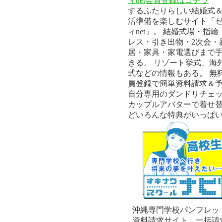
ィnet会員登録はコチラ
するふたりらしい結婚式
活準備を楽しむサイト「
ィnet」。 結婚式場・指輪
レス・引き出物・2次会・
居・家具・家電選びまで
きる。 リゾート挙式、海
式などの情報もある。 無
員登録で簡単資料請求＆
自分専用のダンドリチェ
カップルアバターで着せ
どいろんな特典がいっぱ
沖縄専門学校パンフレッ
資料請求サイト。一括請