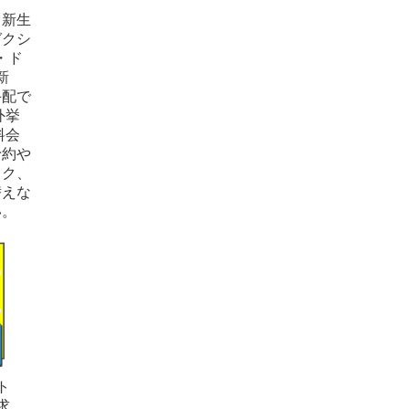
＆新生
ゼクシ
・ド
新
手配で
外挙
料会
予約や
－
ック、
替えな
い。
ト
求