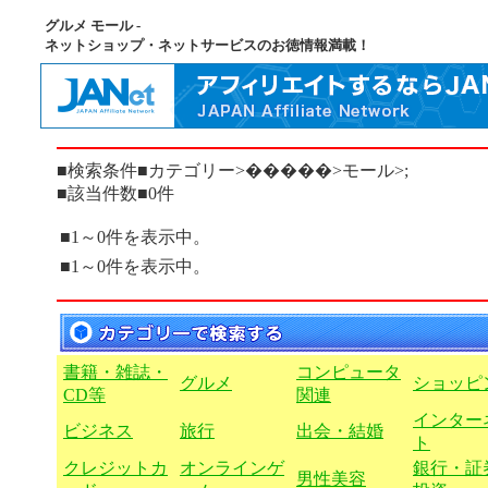
グルメ モール -
ネットショップ・ネットサービスのお徳情報満載！
■検索条件■カテゴリー>�����>モール>;
■該当件数■0件
■1～0件を表示中。
■1～0件を表示中。
書籍・雑誌・
コンピュータ
グルメ
ショッピ
CD等
関連
インター
ビジネス
旅行
出会・結婚
ト
クレジットカ
オンラインゲ
銀行・証
男性美容