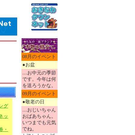
08月のイベント
●お盆
…お中元の季節
です。今年は何
を送ろうかな。
09月のイベント
●敬老の日
ング
…おじいちゃん
おばあちゃん。
ネッ
いつまでも元気
でね。
券・