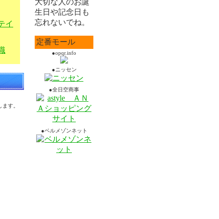
大切な人のお誕
生日や記念日も
忘れないでね。
テイ
定番モール
職
●opqr.info
●ニッセン
●全日空商事
します。
●ベルメゾンネット