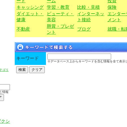
ード
ーム
投資
キャッシング
学習・教育
比較・見積
保険
ダイエット・
ビューティ・
インターネッ
エンター
健康
美容
ト接続
メント
懸賞・プレゼ
不動産
ブログ
就職・転
ント
キーワード
※データベース上からキーワードを含む情報を全て表示
テゴリ
む情報
ゼクシ