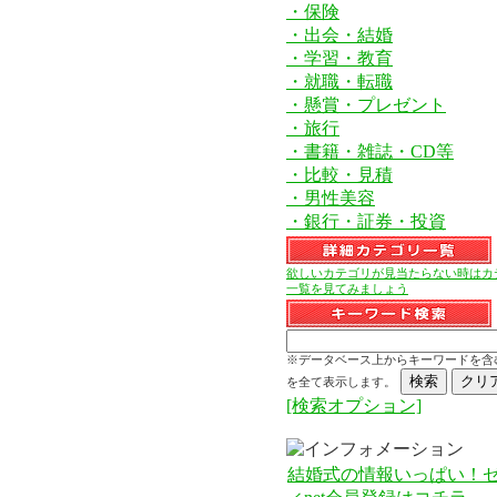
・保険
・出会・結婚
・学習・教育
・就職・転職
・懸賞・プレゼント
・旅行
・書籍・雑誌・CD等
・比較・見積
・男性美容
・銀行・証券・投資
欲しいカテゴリが見当たらない時はカ
一覧を見てみましょう
※データベース上からキーワードを含
を全て表示します。
[検索オプション]
結婚式の情報いっぱい！