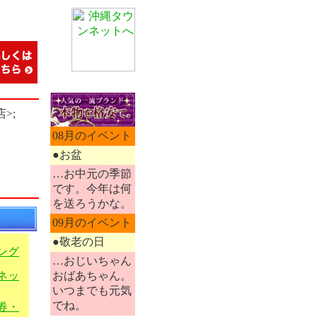
店>;
08月のイベント
●お盆
…お中元の季節
です。今年は何
を送ろうかな。
09月のイベント
●敬老の日
ング
…おじいちゃん
おばあちゃん。
ネッ
いつまでも元気
でね。
券・