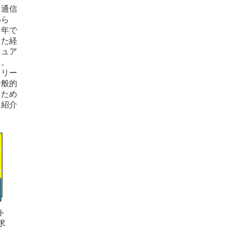
、通信
わら
１年で
した経
ニュア
」。
・リー
－
全般的
るため
く紹介
ト
求