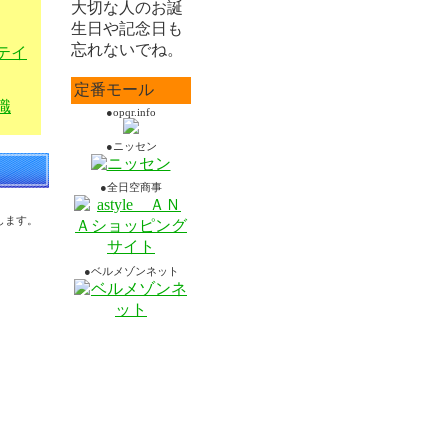
大切な人のお誕
生日や記念日も
忘れないでね。
テイ
定番モール
職
●opqr.info
●ニッセン
●全日空商事
します。
●ベルメゾンネット