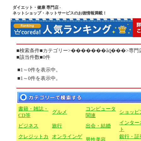
ダイエット・健康 専門店 -
ネットショップ・ネットサービスのお徳情報満載！
■検索条件■カテゴリー>�������åȡ���>専門
■該当件数■0件
■1～0件を表示中。
■1～0件を表示中。
書籍・雑誌・
コンピュータ
グルメ
ショッピ
CD等
関連
インター
ビジネス
旅行
出会・結婚
ト
クレジットカ
オンラインゲ
銀行・証
男性美容