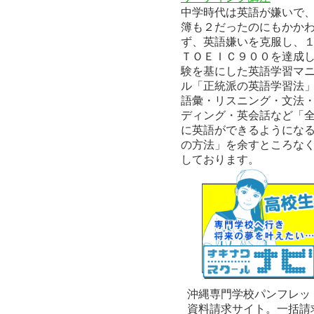
中学時代は英語が嫌いで
簿も２だったのにもかか
ず、英語嫌いを克服し、
ＴＯＥＩＣ９００を達成
験を基にした英語学習マ
ル「正統派の英語学習法
語彙・リスニング・文法
ディング・英会話など「
に英語ができるようにな
の方法」を余すところな
しております。
沖縄専門学校パンフレッ
資料請求サイト。一括請