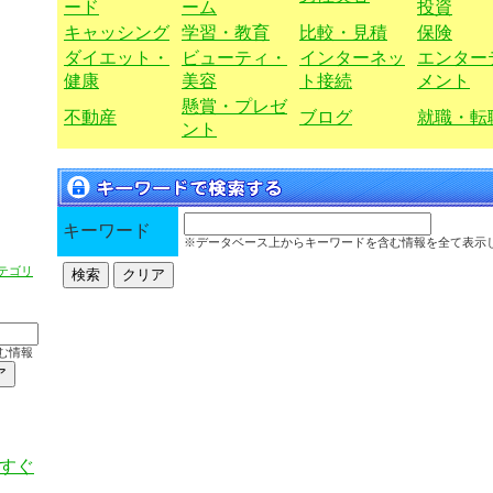
ード
ーム
投資
キャッシング
学習・教育
比較・見積
保険
ダイエット・
ビューティ・
インターネッ
エンター
健康
美容
ト接続
メント
懸賞・プレゼ
不動産
ブログ
就職・転
ント
キーワード
※データベース上からキーワードを含む情報を全て表示
テゴリ
む情報
っすぐ