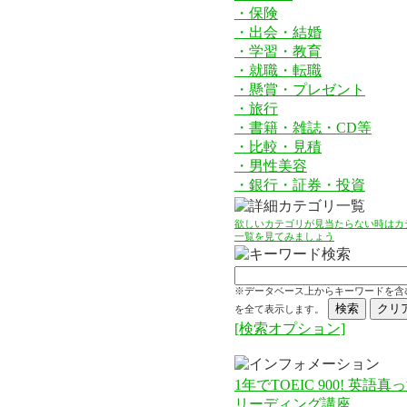
・保険
・出会・結婚
・学習・教育
・就職・転職
・懸賞・プレゼント
・旅行
・書籍・雑誌・CD等
・比較・見積
・男性美容
・銀行・証券・投資
欲しいカテゴリが見当たらない時はカ
一覧を見てみましょう
※データベース上からキーワードを含
を全て表示します。
[検索オプション]
1年でTOEIC 900! 英語真
リーディング講座