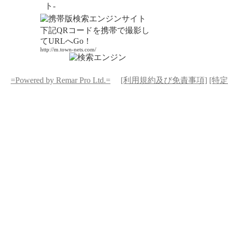
ト-
下記QRコードを携帯で撮影し
てURLへGo！
http://m.town-nets.com/
=Powered by Remar Pro Ltd.=
[利用規約及び免責事項]
[特