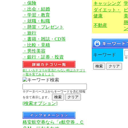
・保険
キャッシング
・出会・結婚
ダイエット・
・学習・教育
健康
・就職・転職
不動産
・懸賞・プレゼント
・旅行
・書籍・雑誌・CD等
・比較・見積
・男性美容
キーワード
・銀行・証券・投資
※
欲しいカテゴリが見当たらない時はカテゴリ
一覧を見てみましょう
※データベース上からキーワードを含む情報
を全て表示します。
[検索オプション]
格安航空券なら「e航空券．Ｃ