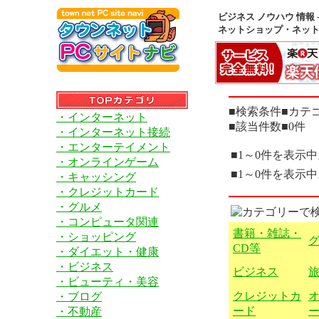
ビジネス ノウハウ 情報 
ネットショップ・ネッ
■検索条件■カテゴ
・インターネット
■該当件数■0件
・インターネット接続
・エンターテイメント
■1～0件を表示
・オンラインゲーム
■1～0件を表示
・キャッシング
・クレジットカード
・グルメ
・コンピュータ関連
書籍・雑誌・
・ショッピング
CD等
・ダイエット・健康
・ビジネス
ビジネス
・ビューティ・美容
クレジットカ
・ブログ
ード
・不動産