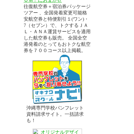
ＯＭ」におまかせ
往復航空券＋宿泊券パッケージ
ツアー 、全国発着変更可能格
安航空券と特便割引１(ワン)・
7（セブン）で、トクするＪＡ
Ｌ・ＡＮＡ運賃サービスを適用
－
した航空券も販売。 全国全空
港発着のとってもおトクな航空
券を７００コース以上掲載。
沖縄専門学校パンフレット
資料請求サイト。一括請求
も！