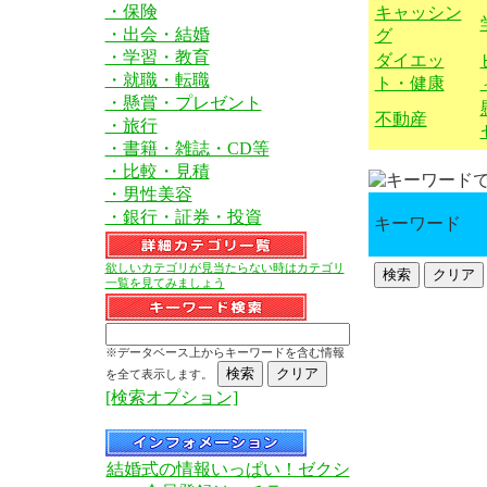
・保険
キャッシン
・出会・結婚
グ
・学習・教育
ダイエッ
・就職・転職
ト・健康
・懸賞・プレゼント
不動産
・旅行
・書籍・雑誌・CD等
・比較・見積
・男性美容
・銀行・証券・投資
キーワード
欲しいカテゴリが見当たらない時はカテゴリ
一覧を見てみましょう
※データベース上からキーワードを含む情報
を全て表示します。
[検索オプション]
結婚式の情報いっぱい！ゼクシ