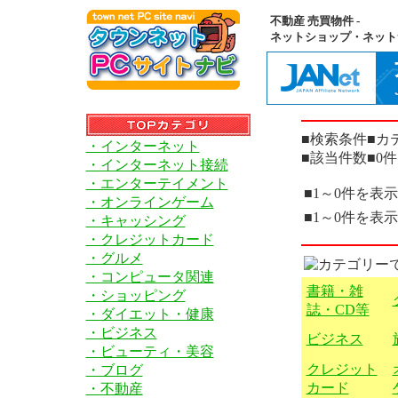
不動産 売買物件 -
ネットショップ・ネット
■検索条件■カ
・インターネット
■該当件数■0件
・インターネット接続
・エンターテイメント
■1～0件を表
・オンラインゲーム
■1～0件を表
・キャッシング
・クレジットカード
・グルメ
・コンピュータ関連
書籍・雑
・ショッピング
誌・CD等
・ダイエット・健康
・ビジネス
ビジネス
・ビューティ・美容
クレジット
・ブログ
カード
・不動産