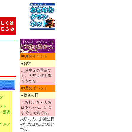
08月のイベント
●お盆
…お中元の季節で
す。今年は何を送
ろうかな。
09月のイベント
●敬老の日
グ
…おじいちゃんお
ット
ばあちゃん。いつ
・投資
までも元気でね。
大切な人のお誕生日
イメン
や記念日も忘れない
でね。