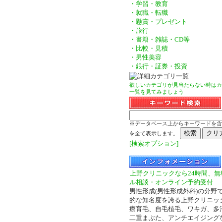
・学習・教育
・就職・転職
・懸賞・プレゼント
・旅行
・書籍・雑誌・CD等
・比較・見積
・男性美容
・銀行・証券・投資
欲しいカテゴリが見当たらない時はカ
一覧を見てみましょう
※データベース上からキーワードを含
を全て表示します。
[検索オプション]
上野クリニックなら24時間、無
ル相談・オンライン予約受付
男性形成(男性形成外科)の分野
的な知名度を誇る上野クリニック
療育毛、自毛植毛、ワキガ、多
二重まぶた、アンチエイジング