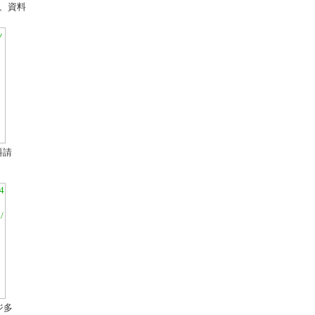
、資料
－
料請
ジ多