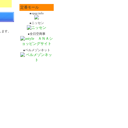
定番モール
●opqr.info
●ニッセン
します。
●全日空商事
●ベルメゾンネット