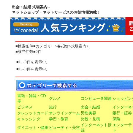
出会・結婚 式場案内 -
ネットショップ・ネットサービスのお徳情報満載！
■検索条件■カテゴリー>�в񡦷뺧>式場案内>;
■該当件数■0件
■1～0件を表示中。
■1～0件を表示中。
書籍・雑誌・CD
グルメ
コンピュータ関連
ショッピン
等
ビジネス
旅行
出会・結婚
インターネ
クレジットカード
オンラインゲーム
男性美容
銀行・証券
キャッシング
学習・教育
比較・見積
保険
インターネット接
エンターテ
ダイエット・健康
ビューティ・美容
続
ト