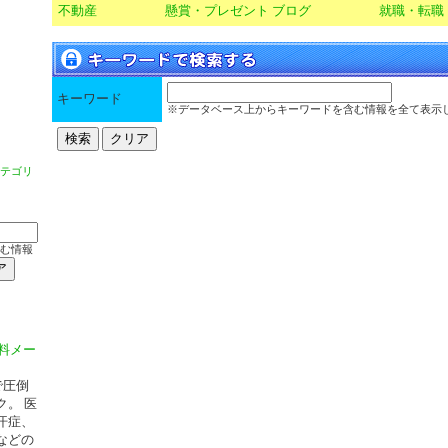
不動産
懸賞・プレゼント
ブログ
就職・転職
キーワード
※データベース上からキーワードを含む情報を全て表示
テゴリ
む情報
料メー
で圧倒
。 医
汗症、
などの