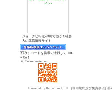
ジョーナビ転職-沖縄で働く！社会
人の就職情報サイト-
下記QRコードを携帯で撮影してURL
へGo！
http://m.town-nets.com/
=Powered by Remar Pro Ltd.=
[利用規約及び免責事項]
[