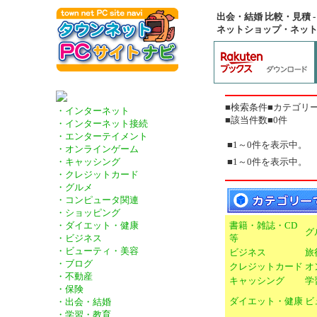
出会・結婚 比較・見積 -
ネットショップ・ネッ
■検索条件■カテゴリー
・インターネット
■該当件数■0件
・インターネット接続
・エンターテイメント
■1～0件を表示中。
・オンラインゲーム
■1～0件を表示中。
・キャッシング
・クレジットカード
・グルメ
・コンピュータ関連
・ショッピング
書籍・雑誌・CD
・ダイエット・健康
グ
等
・ビジネス
・ビューティ・美容
ビジネス
旅
・ブログ
クレジットカード
オ
・不動産
キャッシング
学
・保険
ダイエット・健康
ビ
・出会・結婚
・学習・教育