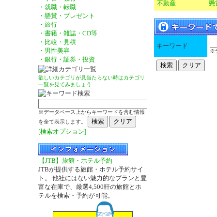
不動産
懸
・就職・転職
・懸賞・プレゼント
・旅行
・書籍・雑誌・CD等
・比較・見積
キーワード
・男性美容
※
・銀行・証券・投資
欲しいカテゴリが見当たらない時はカテゴリ
一覧を見てみましょう
※データベース上からキーワードを含む情報
を全て表示します。
[検索オプション]
【JTB】旅館・ホテル予約
JTBが提供する旅館・ホテル予約サイ
ト。 他社にはない魅力的なプランと豊
富な在庫で、厳選4,500軒の旅館とホ
テルを検索・予約が可能。