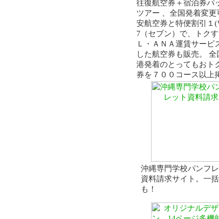
往復航空券＋宿泊券パ
ツアー 、全国発着変更
安航空券と特便割引１(
7（セブン）で、トク
Ｌ・ＡＮＡ運賃サービ
した航空券も販売。 全
港発着のとってもおト
券を７００コース以上
沖縄専門学校パンフレ
資料請求サイト。一括
も！