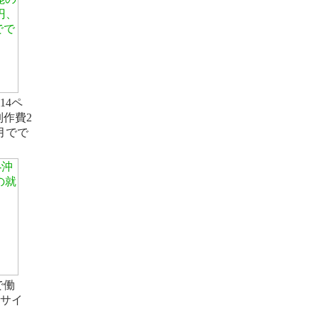
14ペ
制作費2
/月でで
で働
サイ