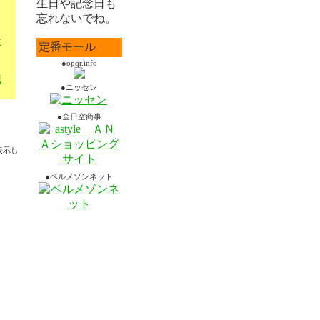
生日や記念日も
忘れないでね。
テ
定番モール
●opqr.info
職
●ニッセン
●全日空商事
表示し
●ベルメゾンネット