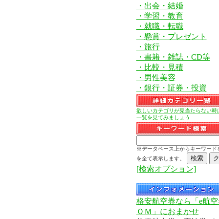
・出会・結婚
・学習・教育
・就職・転職
・懸賞・プレゼント
・旅行
・書籍・雑誌・CD等
・比較・見積
・男性美容
・銀行・証券・投資
欲しいカテゴリが見当たらない時
一覧を見てみましょう
※データベース上からキーワード
を全て表示します。
[検索オプション]
格安航空券なら「e航空
ＯＭ」におまかせ