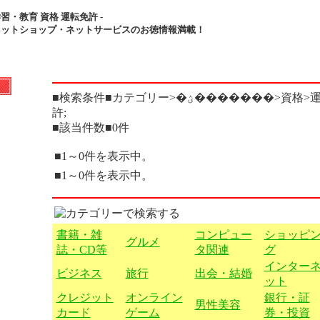
習・教育 資格 運転免許 -
ネットショップ・ネットサービスのお徳情報満載！
■検索条件■カテゴリー>�ؽ�������>資格>運転免
許;
■該当件数■0件
■1～0件を表示中。
■1～0件を表示中。
書籍・雑
コンピュー
ショッピ
グルメ
誌・CD等
タ関連
グ
インター
ビジネス
旅行
出会・結婚
ット
クレジット
オンライン
銀行・証
男性美容
カード
ゲーム
券・投資