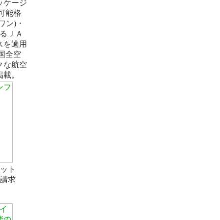
ッケージ
可能格
ワン)・
するＪＡ
スを適用
－
国全空
クな航空
掲載。
ット
請求