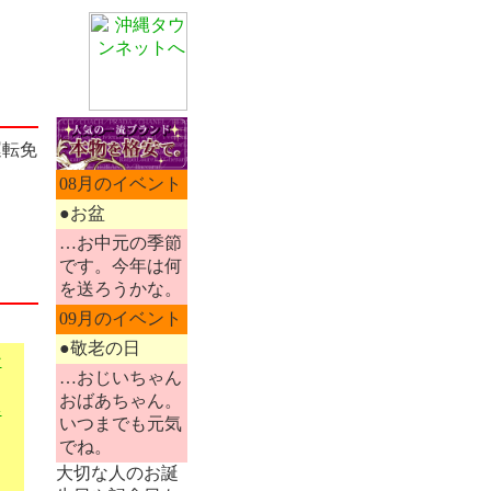
08月のイベント
●お盆
…お中元の季節
です。今年は何
を送ろうかな。
09月のイベント
●敬老の日
ン
…おじいちゃん
おばあちゃん。
ネ
いつまでも元気
でね。
大切な人のお誕