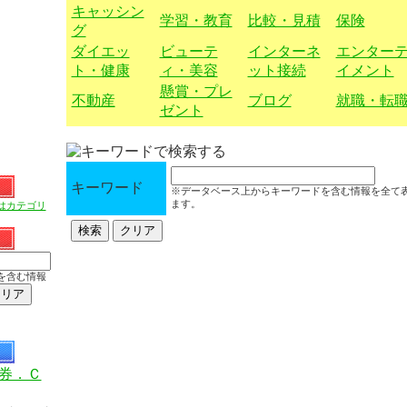
キャッシン
学習・教育
比較・見積
保険
グ
ダイエッ
ビューテ
インターネ
エンター
ト・健康
ィ・美容
ット接続
イメント
懸賞・プレ
不動産
ブログ
就職・転
ゼント
キーワード
※データベース上からキーワードを含む情報を全て
ます。
はカテゴリ
を含む情報
券．Ｃ