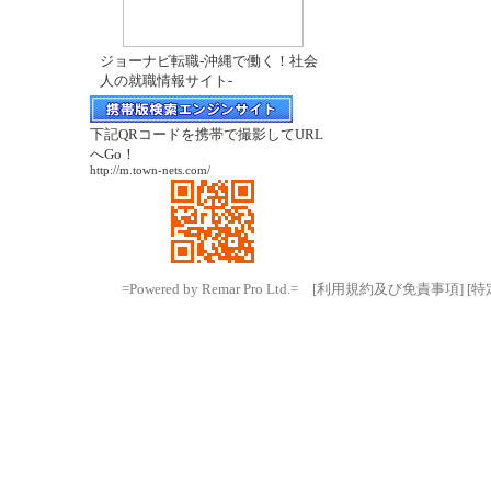
ジョーナビ転職-沖縄で働く！社会
人の就職情報サイト-
下記QRコードを携帯で撮影してURL
へGo！
http://m.town-nets.com/
=Powered by Remar Pro Ltd.=
[利用規約及び免責事項]
[