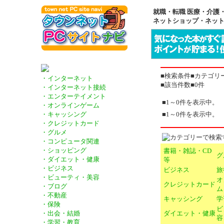
就職・転職 医療・介護・
ネットショップ・ネッ
■検索条件■カテゴリ
・インターネット
■該当件数■0件
・インターネット接続
・エンターテイメント
■1～0件を表示中。
・オンラインゲーム
■1～0件を表示中。
・キャッシング
・クレジットカード
・グルメ
・コンピュータ関連
・ショッピング
書籍・雑誌・CD
グ
・ダイエット・健康
等
・ビジネス
ビジネス
旅
・ビューティ・美容
オ
クレジットカード
・ブログ
ム
・不動産
キャッシング
学
・保険
ビ
ダイエット・健康
・出会・結婚
容
・学習・教育