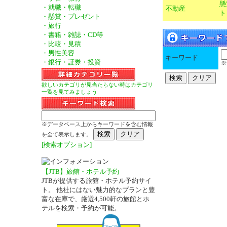
懸
・就職・転職
不動産
ト
・懸賞・プレゼント
・旅行
・書籍・雑誌・CD等
・比較・見積
・男性美容
キーワード
・銀行・証券・投資
※
欲しいカテゴリが見当たらない時はカテゴリ
一覧を見てみましょう
※データベース上からキーワードを含む情報
を全て表示します。
[検索オプション]
【JTB】旅館・ホテル予約
JTBが提供する旅館・ホテル予約サイ
ト。 他社にはない魅力的なプランと豊
富な在庫で、厳選4,500軒の旅館とホ
－
テルを検索・予約が可能。