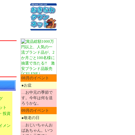
08月のイベント
●お盆
…お中元の季節で
す。今年は何を送
グ
ろうかな。
ット
09月のイベント
・投資
●敬老の日
…おじいちゃんお
イメン
ばあちゃん。いつ