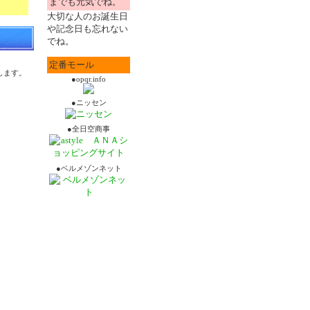
までも元気でね。
大切な人のお誕生日
や記念日も忘れない
でね。
定番モール
します。
●opqr.info
●ニッセン
●全日空商事
●ベルメゾンネット