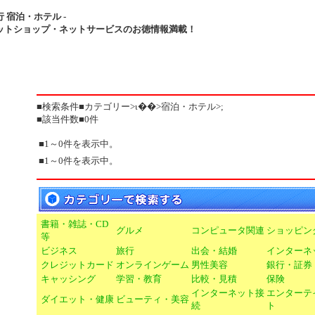
行 宿泊・ホテル -
ットショップ・ネットサービスのお徳情報満載！
■検索条件■カテゴリー>ι��>宿泊・ホテル>;
■該当件数■0件
■1～0件を表示中。
■1～0件を表示中。
書籍・雑誌・CD
グルメ
コンピュータ関連
ショッピン
等
ビジネス
旅行
出会・結婚
インターネ
クレジットカード
オンラインゲーム
男性美容
銀行・証券
キャッシング
学習・教育
比較・見積
保険
インターネット接
エンターテ
ダイエット・健康
ビューティ・美容
続
ト