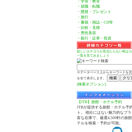
・学習・教育
・就職・転職
・懸賞・プレゼント
・旅行
・書籍・雑誌・CD等
・比較・見積
・男性美容
・銀行・証券・投資
欲しいカテゴリが見当たらない時はカ
一覧を見てみましょう
※データベース上からキーワードを含
を全て表示します。
[検索オプション]
【JTB】旅館・ホテル予約
JTBが提供する旅館・ホテル予
ト。 他社にはない魅力的なプラ
富な在庫で、厳選4,500軒の旅
テルを検索・予約が可能。