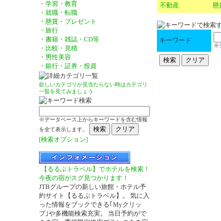
・学習・教育
不動産
懸
・就職・転職
・懸賞・プレゼント
・旅行
・書籍・雑誌・CD等
キーワード
※
・比較・見積
・男性美容
・銀行・証券・投資
欲しいカテゴリが見当たらない時はカテゴリ
一覧を見てみましょう
※データベース上からキーワードを含む情報
を全て表示します。
[検索オプション]
【るるぶトラベル】でホテルを検索！
今夜の宿がスグ見つかります！
JTBグループの新しい旅館・ホテル予
約サイト【るるぶトラベル】。 気に入
－
った情報をブックできる｢Myクリッ
プ｣や多機能検索充実。 当日予約がで