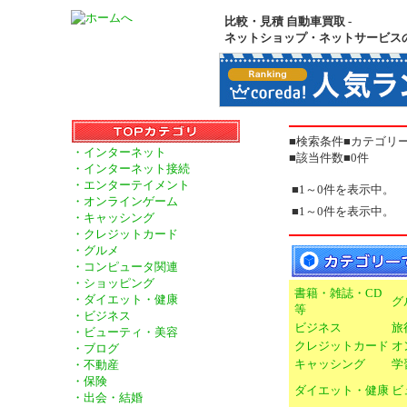
比較・見積 自動車買取 -
ネットショップ・ネットサービス
■検索条件■カテゴリ
・インターネット
■該当件数■0件
・インターネット接続
・エンターテイメント
■1～0件を表示中。
・オンラインゲーム
■1～0件を表示中。
・キャッシング
・クレジットカード
・グルメ
・コンピュータ関連
・ショッピング
書籍・雑誌・CD
・ダイエット・健康
グ
等
・ビジネス
ビジネス
旅
・ビューティ・美容
クレジットカード
オ
・ブログ
キャッシング
学
・不動産
・保険
ダイエット・健康
ビ
・出会・結婚