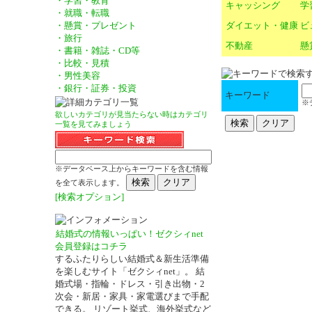
・学習・教育
キャッシング
学
・就職・転職
ダイエット・健康
ビ
・懸賞・プレゼント
・旅行
不動産
懸
・書籍・雑誌・CD等
・比較・見積
・男性美容
・銀行・証券・投資
キーワード
※
欲しいカテゴリが見当たらない時はカテゴリ
一覧を見てみましょう
※データベース上からキーワードを含む情報
を全て表示します。
[検索オプション]
結婚式の情報いっぱい！ゼクシィnet
会員登録はコチラ
するふたりらしい結婚式＆新生活準備
を楽しむサイト「ゼクシィnet」。 結
婚式場・指輪・ドレス・引き出物・2
次会・新居・家具・家電選びまで手配
できる。 リゾート挙式、海外挙式など