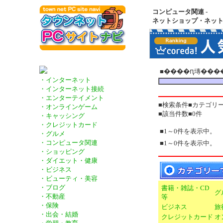
コンピュータ関連 -
ネットショップ・ネッ
■����ԥ塼���
・インターネット
・インターネット接続
・エンターテイメント
■検索条件■カテゴリ
・オンラインゲーム
■該当件数■0件
・キャッシング
・クレジットカード
■1～0件を表示中。
・グルメ
・コンピュータ関連
■1～0件を表示中。
・ショッピング
・ダイエット・健康
・ビジネス
・ビューティ・美容
・ブログ
書籍・雑誌・CD
グ
・不動産
等
・保険
ビジネス
旅
・出会・結婚
クレジットカード
オ