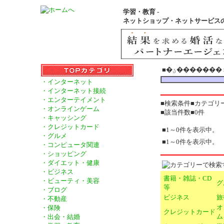
学習・教育 -
ネットショップ・ネットサービス
■�ؽ�����
・インターネット
・インターネット接続
・エンターテイメント
・オンラインゲーム
■該当件数■0件
・キャッシング
・クレジットカード
■1～0件を表示中。
・グルメ
■1～0件を表示中。
・コンピュータ関連
・ショッピング
・ダイエット・健康
・ビジネス
書籍・雑誌・CD
・ビューティ・美容
グ
等
・ブログ
ビジネス
旅
・不動産
オ
・保険
クレジットカード
ム
・出会・結婚