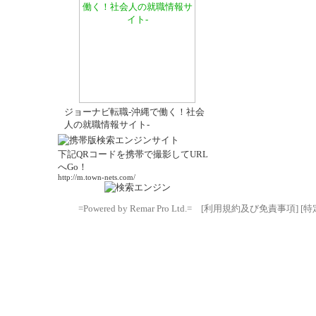
ジョーナビ転職-沖縄で働く！社会
人の就職情報サイト-
下記QRコードを携帯で撮影してURL
へGo！
http://m.town-nets.com/
=Powered by Remar Pro Ltd.=
[利用規約及び免責事項]
[