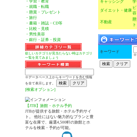
・学習・教育
キャッシング
学
・就職・転職
ビ
ダイエット・健康
・懸賞・プレゼント
容
・旅行
懸
不動産
・書籍・雑誌・CD等
ト
・比較・見積
・男性美容
・銀行・証券・投資
キーワード
欲しいカテゴリが見当たらない時はカテゴリ
※
一覧を見てみましょう
※データベース上からキーワードを含む情報
を全て表示します。
[検索オプション]
【JTB】旅館・ホテル予約
JTBが提供する旅館・ホテル予約サイ
ト。 他社にはない魅力的なプランと豊
富な在庫で、厳選4,500軒の旅館とホ
テルを検索・予約が可能。
－