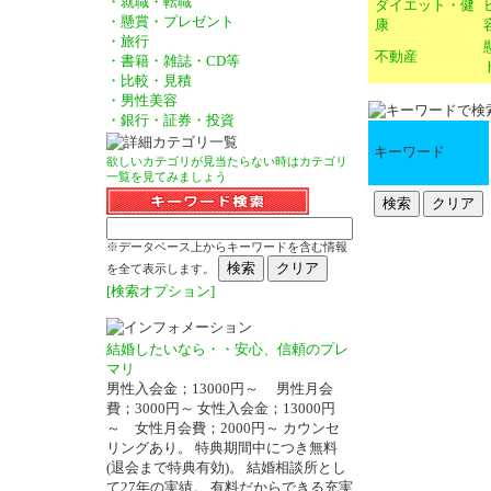
・就職・転職
ダイエット・健
・懸賞・プレゼント
康
・旅行
不動産
・書籍・雑誌・CD等
・比較・見積
・男性美容
・銀行・証券・投資
キーワード
欲しいカテゴリが見当たらない時はカテゴリ
一覧を見てみましょう
※データベース上からキーワードを含む情報
を全て表示します。
[検索オプション]
結婚したいなら・・安心、信頼のプレ
マリ
男性入会金；13000円～ 男性月会
費；3000円～ 女性入会金；13000円
～ 女性月会費；2000円～ カウンセ
リングあり。 特典期間中につき無料
(退会まで特典有効)。 結婚相談所とし
て27年の実績。 有料だからできる充実