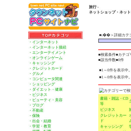
旅行 -
ネットショップ・ネット
■ι��＞詳細カ
・インターネット
・インターネット接続
・エンターテイメント
■検索条件■カテゴ
・オンラインゲーム
■該当件数■0件
・キャッシング
・クレジットカード
■1～0件を表示中
・グルメ
■1～0件を表示中
・コンピュータ関連
・ショッピング
・ダイエット・健康
・ビジネス
書籍・雑誌・CD
・ビューティ・美容
等
・ブログ
ビジネス
・不動産
クレジットカー
・保険
ド
・出会・結婚
・学習・教育
キャッシング