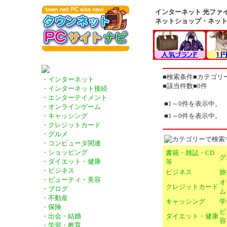
インターネット 光ファイ
ネットショップ・ネッ
■検索条件■カテゴリー
・インターネット
■該当件数■0件
・インターネット接続
・エンターテイメント
■1～0件を表示中。
・オンラインゲーム
■1～0件を表示中。
・キャッシング
・クレジットカード
・グルメ
・コンピュータ関連
・ショッピング
書籍・雑誌・CD
グ
・ダイエット・健康
等
・ビジネス
ビジネス
旅
・ビューティ・美容
オ
クレジットカード
・ブログ
ム
・不動産
キャッシング
学
・保険
ビ
ダイエット・健康
・出会・結婚
容
・学習・教育