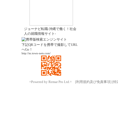
ジョーナビ転職-沖縄で働く！社会
人の就職情報サイト-
下記QRコードを携帯で撮影してURL
へGo！
http://m.town-nets.com/
=Powered by Remar Pro Ltd.=
[利用規約及び免責事項]
[