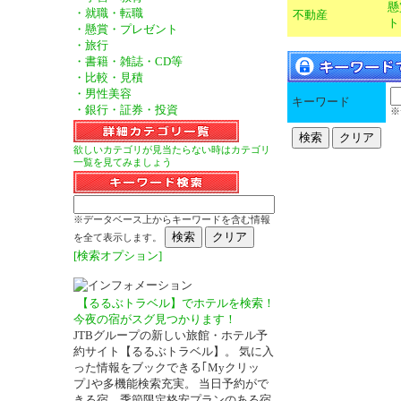
懸
・就職・転職
不動産
ト
・懸賞・プレゼント
・旅行
・書籍・雑誌・CD等
・比較・見積
・男性美容
キーワード
・銀行・証券・投資
※
欲しいカテゴリが見当たらない時はカテゴリ
一覧を見てみましょう
※データベース上からキーワードを含む情報
を全て表示します。
[検索オプション]
【るるぶトラベル】でホテルを検索！
今夜の宿がスグ見つかります！
JTBグループの新しい旅館・ホテル予
約サイト【るるぶトラベル】。 気に入
った情報をブックできる｢Myクリッ
プ｣や多機能検索充実。 当日予約がで
－
きる宿、季節限定格安プランのある宿