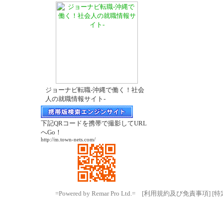
ジョーナビ転職-沖縄で働く！社会
人の就職情報サイト-
下記QRコードを携帯で撮影してURL
へGo！
http://m.town-nets.com/
=Powered by Remar Pro Ltd.=
[利用規約及び免責事項]
[