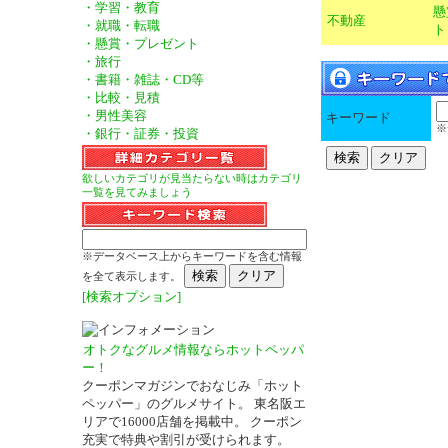
・学習・教育
懸
不動産
・就職・転職
ト
・懸賞・プレゼント
・旅行
・書籍・雑誌・CD等
・比較・見積
・男性美容
キーワード
※
・銀行・証券・投資
欲しいカテゴリが見当たらない時はカテゴリ
一覧を見てみましょう
※データベース上からキーワードを含む情報
を全て表示します。
[検索オプション]
オトクなグルメ情報ならホットペッパ
ー！
クーポンマガジンでおなじみ「ホット
ペッパー」のグルメサイト。 東名阪エ
リアで16000店舗を掲載中。 クーポン
充実で特典や割引が受けられます。