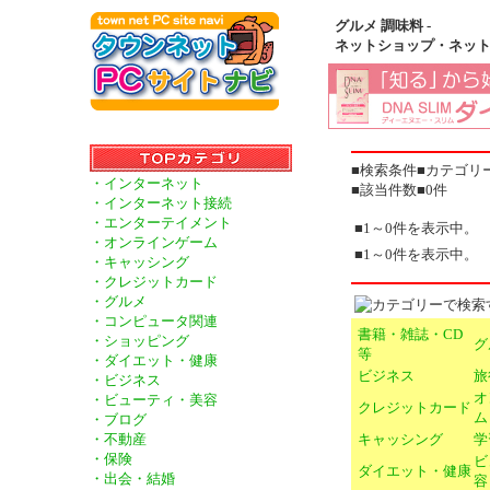
グルメ 調味料 -
ネットショップ・ネッ
■検索条件■カテゴリ
・インターネット
■該当件数■0件
・インターネット接続
・エンターテイメント
■1～0件を表示中。
・オンラインゲーム
■1～0件を表示中。
・キャッシング
・クレジットカード
・グルメ
・コンピュータ関連
書籍・雑誌・CD
・ショッピング
グ
等
・ダイエット・健康
ビジネス
旅
・ビジネス
オ
・ビューティ・美容
クレジットカード
ム
・ブログ
キャッシング
学
・不動産
・保険
ビ
ダイエット・健康
・出会・結婚
容