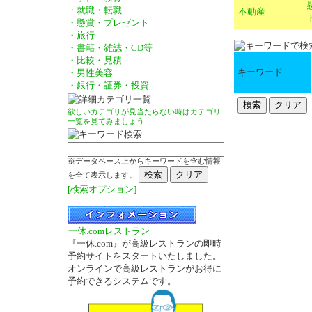
・就職・転職
不動産
・懸賞・プレゼント
・旅行
・書籍・雑誌・CD等
・比較・見積
キーワード
・男性美容
・銀行・証券・投資
欲しいカテゴリが見当たらない時はカテゴリ
一覧を見てみましょう
※データベース上からキーワードを含む情報
を全て表示します。
[検索オプション]
一休.comレストラン
『一休.com』が高級レストランの即時
予約サイトをスタートいたしました。
オンラインで高級レストランがお得に
予約できるシステムです。
－