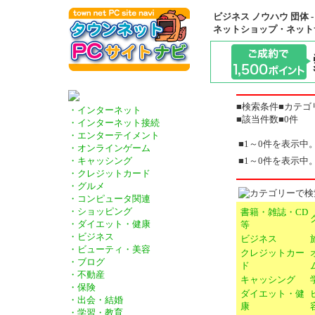
ビジネス ノウハウ 団体 -
ネットショップ・ネット
■検索条件■カテゴ
・インターネット
■該当件数■0件
・インターネット接続
・エンターテイメント
■1～0件を表示中
・オンラインゲーム
■1～0件を表示中
・キャッシング
・クレジットカード
・グルメ
・コンピュータ関連
・ショッピング
書籍・雑誌・CD
・ダイエット・健康
等
・ビジネス
ビジネス
・ビューティ・美容
クレジットカー
・ブログ
ド
・不動産
キャッシング
・保険
ダイエット・健
・出会・結婚
康
・学習・教育