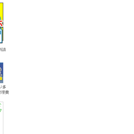
料請
ジ多
管理費