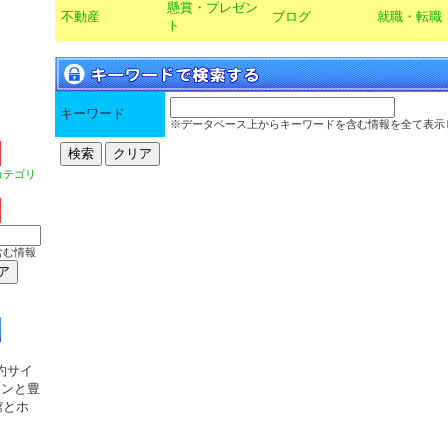
懸賞・プレゼン
不動産
ブログ
就職・転職
ト
キーワード
※データベース上からキーワードを含む情報を全て表示
カテゴリ
含む情報
約サイ
ランと豊
館とホ
－