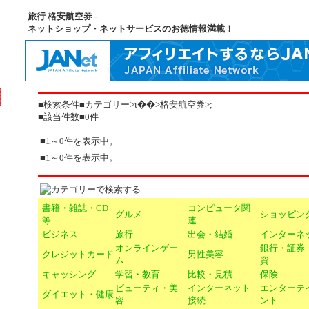
旅行 格安航空券 -
ネットショップ・ネットサービスのお徳情報満載！
■検索条件■カテゴリー>ι��>格安航空券>;
■該当件数■0件
■1～0件を表示中。
■1～0件を表示中。
書籍・雑誌・CD
コンピュータ関
グルメ
ショッピン
等
連
ビジネス
旅行
出会・結婚
インターネ
オンラインゲー
銀行・証券
クレジットカード
男性美容
ム
資
キャッシング
学習・教育
比較・見積
保険
ビューティ・美
インターネット
エンターテ
ダイエット・健康
容
接続
ント