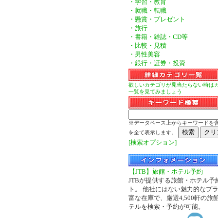
・学習・教育
・就職・転職
・懸賞・プレゼント
・旅行
・書籍・雑誌・CD等
・比較・見積
・男性美容
・銀行・証券・投資
欲しいカテゴリが見当たらない時は
一覧を見てみましょう
※データベース上からキーワードを
を全て表示します。
[検索オプション]
【JTB】旅館・ホテル予約
JTBが提供する旅館・ホテル予
ト。 他社にはない魅力的なプ
富な在庫で、厳選4,500軒の旅
テルを検索・予約が可能。