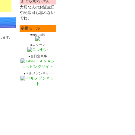
までも元気でね。
大切な人のお誕生日
や記念日も忘れない
でね。
定番モール
●opqr.info
します。
●ニッセン
●全日空商事
●ベルメゾンネット
－