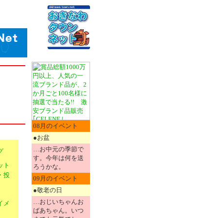
08月のイベント
●お盆
…お中元の季節で
グ
す。今年は何を送
ット
ろうかな。
・投
09月のイベント
●敬老の日
…おじいちゃんお
イメ
ばあちゃん。いつ